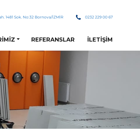
h. 1481 Sok. No:32 Bornova/İZMİR
0232 229 00 67
RIMIZ
REFERANSLAR
İLETIŞIM