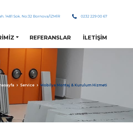
h. 1481 Sok. No:32 Bornova/İZMİR
0232 229 00 67
RIMIZ
REFERANSLAR
İLETIŞIM
nasayfa
Service
Mobilya Montaj & Kurulum Hizmeti