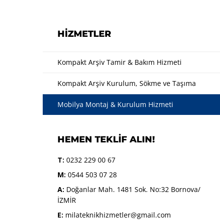
HIZMETLER
Kompakt Arşiv Tamir & Bakım Hizmeti
Kompakt Arşiv Kurulum, Sökme ve Taşıma
Mobilya Montaj & Kurulum Hizmeti
HEMEN TEKLIF ALIN!
T:
0232 229 00 67
M:
0544 503 07 28
A:
Doğanlar Mah. 1481 Sok. No:32 Bornova/
İZMİR
E:
milateknikhizmetler@gmail.com