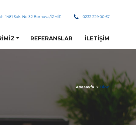
h. 1481 Sok. No:32 Bornova/İZMİR
0232 229 00 67
RIMIZ
REFERANSLAR
İLETIŞIM
Anasayfa
Blog