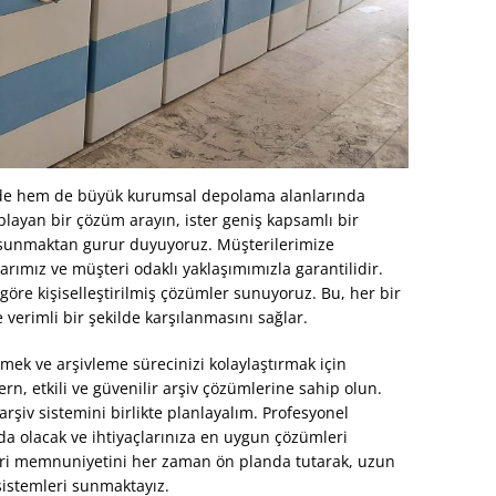
erde hem de büyük kurumsal depolama alanlarında
aplayan bir çözüm arayın, ister geniş kapsamlı bir
r sunmaktan gurur duyuyoruz. Müşterilerimize
rımız ve müşteri odaklı yaklaşımımızla garantilidir.
 göre kişiselleştirilmiş çözümler sunuyoruz. Bu, her bir
 verimli bir şekilde karşılanmasını sağlar.
mek ve arşivleme sürecinizi kolaylaştırmak için
rn, etkili ve güvenilir arşiv çözümlerine sahip olun.
arşiv sistemini birlikte planlayalım. Profesyonel
da olacak ve ihtiyaçlarınıza en uygun çözümleri
eri memnuniyetini her zaman ön planda tutarak, uzun
sistemleri sunmaktayız.