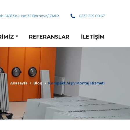
h. 1481 Sok. No:32 Bornova/İZMİR
0232 229 00 67
RIMIZ
REFERANSLAR
İLETIŞIM
Anasayfa
Blog
Kompakt Arşiv Montaj Hizmeti